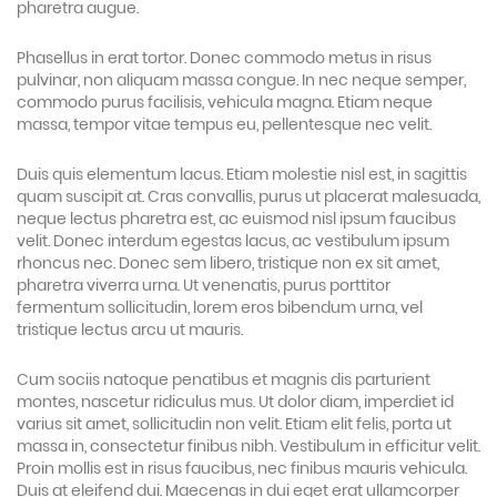
pharetra augue.
Phasellus in erat tortor. Donec commodo metus in risus
pulvinar, non aliquam massa congue. In nec neque semper,
commodo purus facilisis, vehicula magna. Etiam neque
massa, tempor vitae tempus eu, pellentesque nec velit.
Duis quis elementum lacus. Etiam molestie nisl est, in sagittis
quam suscipit at. Cras convallis, purus ut placerat malesuada,
neque lectus pharetra est, ac euismod nisl ipsum faucibus
velit. Donec interdum egestas lacus, ac vestibulum ipsum
rhoncus nec. Donec sem libero, tristique non ex sit amet,
pharetra viverra urna. Ut venenatis, purus porttitor
fermentum sollicitudin, lorem eros bibendum urna, vel
tristique lectus arcu ut mauris.
Cum sociis natoque penatibus et magnis dis parturient
montes, nascetur ridiculus mus. Ut dolor diam, imperdiet id
varius sit amet, sollicitudin non velit. Etiam elit felis, porta ut
massa in, consectetur finibus nibh. Vestibulum in efficitur velit.
Proin mollis est in risus faucibus, nec finibus mauris vehicula.
Duis at eleifend dui. Maecenas in dui eget erat ullamcorper