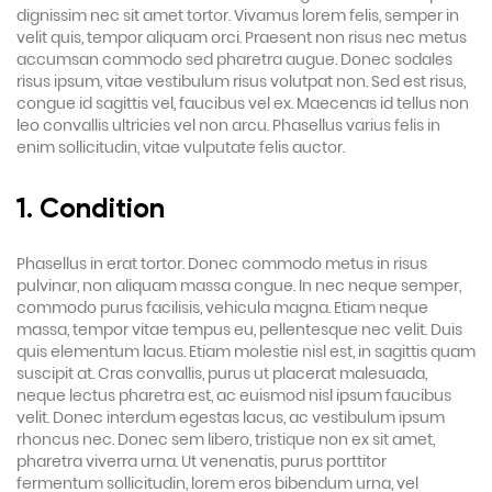
dignissim nec sit amet tortor. Vivamus lorem felis, semper in
velit quis, tempor aliquam orci. Praesent non risus nec metus
accumsan commodo sed pharetra augue. Donec sodales
risus ipsum, vitae vestibulum risus volutpat non. Sed est risus,
congue id sagittis vel, faucibus vel ex. Maecenas id tellus non
leo convallis ultricies vel non arcu. Phasellus varius felis in
enim sollicitudin, vitae vulputate felis auctor.
1. Condition
Phasellus in erat tortor. Donec commodo metus in risus
pulvinar, non aliquam massa congue. In nec neque semper,
commodo purus facilisis, vehicula magna. Etiam neque
massa, tempor vitae tempus eu, pellentesque nec velit. Duis
quis elementum lacus. Etiam molestie nisl est, in sagittis quam
suscipit at. Cras convallis, purus ut placerat malesuada,
neque lectus pharetra est, ac euismod nisl ipsum faucibus
velit. Donec interdum egestas lacus, ac vestibulum ipsum
rhoncus nec. Donec sem libero, tristique non ex sit amet,
pharetra viverra urna. Ut venenatis, purus porttitor
fermentum sollicitudin, lorem eros bibendum urna, vel